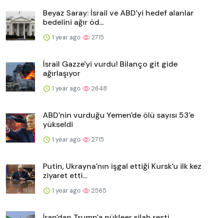
Beyaz Saray: İsrail ve ABD'yi hedef alanlar
bedelini ağır öd...
1 year ago
2715
İsrail Gazze'yi vurdu! Bilanço git gide
ağırlaşıyor
1 year ago
2648
ABD'nin vurduğu Yemen'de ölü sayısı 53'e
yükseldi
1 year ago
2715
Putin, Ukrayna'nın işgal ettiği Kursk'u ilk kez
ziyaret etti...
1 year ago
2565
İran'dan Trump'a nükleer silah resti