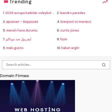
Trending
1.
2026 avrupa kadınlar voleybol şampiyonası
2.
leandro paredes
3.
арсенал – боруссия
4.
liverpool vs monaco
5.
mersin hava durumu
6.
curtis jones
7.
ليفربول ضد موناكو
8.
füze
9.
malo gusto
10.
hakan ergin
Domain Firması