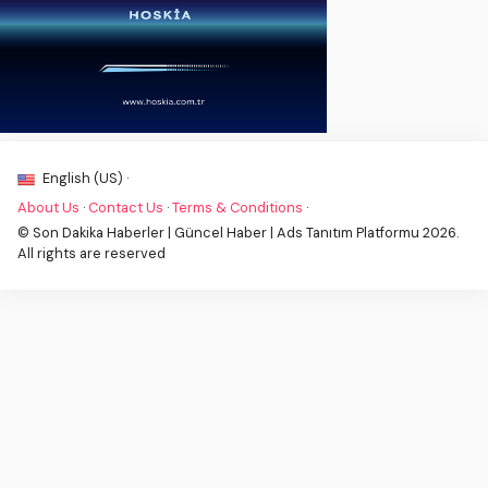
English (US) ·
About Us
·
Contact Us
·
Terms & Conditions
·
© Son Dakika Haberler | Güncel Haber | Ads Tanıtım Platformu 2026.
All rights are reserved
SEO izmir
|
Kent Agency
|
Web Hosting
|
İzmir Prob
|
izmir Otomatik Kepenk
|
izmir seo uzmanı