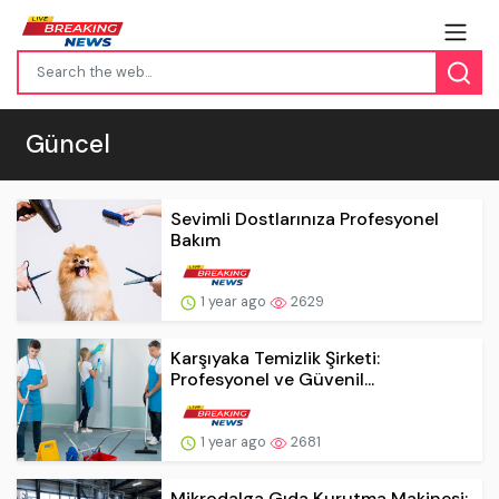
Güncel
Sevimli Dostlarınıza Profesyonel
Bakım
1 year ago
2629
Karşıyaka Temizlik Şirketi:
Profesyonel ve Güvenil...
1 year ago
2681
Mikrodalga Gıda Kurutma Makinesi: