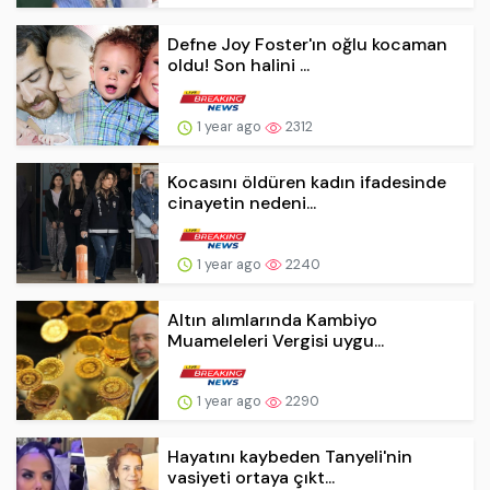
Defne Joy Foster'ın oğlu kocaman
oldu! Son halini ...
1 year ago
2312
Kocasını öldüren kadın ifadesinde
cinayetin nedeni...
1 year ago
2240
Altın alımlarında Kambiyo
Muameleleri Vergisi uygu...
1 year ago
2290
Hayatını kaybeden Tanyeli'nin
vasiyeti ortaya çıkt...