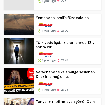
1 year ago
2781
Yemen'den İsrail'e füze saldırısı
1 year ago
2802
Türkiye'de işsizlik oranlarında 12 yıl
sonra bir i...
1 year ago
2628
Saraçhane'de kalabalığa seslenen
Dilek İmamoğlu'nu...
1 year ago
2653
Tanyeli'nin bilinmeyen yönü! Cami