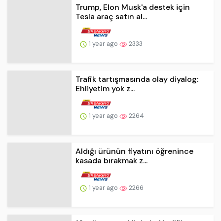
Tesla araç satın al...
1 year ago
2333
Trafik tartışmasında olay diyalog:
Ehliyetim yok z...
1 year ago
2264
Aldığı ürünün fiyatını öğrenince
kasada bırakmak z...
1 year ago
2266
16 milyon emeklinin beklediği
bayram ikramiyesi be...