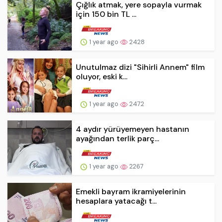
Çığlık atmak, yere sopayla vurmak
için 150 bin TL ...
1 year ago
2428
Unutulmaz dizi "Sihirli Annem" film
oluyor, eski k...
1 year ago
2472
4 aydır yürüyemeyen hastanın
ayağından terlik parç...
1 year ago
2267
Emekli bayram ikramiyelerinin
hesaplara yatacağı t...