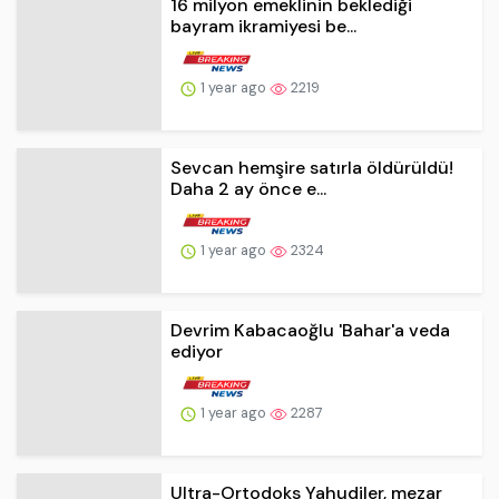
1 year ago
2219
Sevcan hemşire satırla öldürüldü!
Daha 2 ay önce e...
1 year ago
2324
Devrim Kabacaoğlu 'Bahar'a veda
ediyor
1 year ago
2287
Ultra-Ortodoks Yahudiler, mezar
ziyareti için İsra...