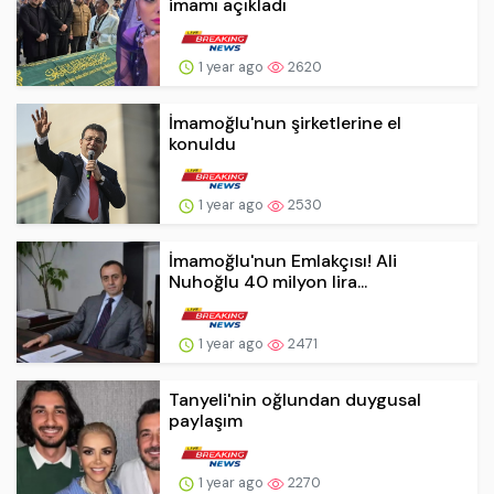
imamı açıkladı
1 year ago
2620
İmamoğlu'nun şirketlerine el
konuldu
1 year ago
2530
İmamoğlu'nun Emlakçısı! Ali
Nuhoğlu 40 milyon lira...
1 year ago
2471
Tanyeli'nin oğlundan duygusal
paylaşım
1 year ago
2270