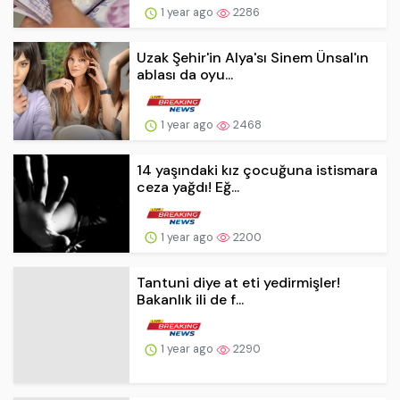
1 year ago
2286
Uzak Şehir'in Alya'sı Sinem Ünsal'ın
ablası da oyu...
1 year ago
2468
14 yaşındaki kız çocuğuna istismara
ceza yağdı! Eğ...
1 year ago
2200
Tantuni diye at eti yedirmişler!
Bakanlık ili de f...
1 year ago
2290
Trump, Elon Musk'a destek için