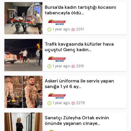
Bursa'da kadın tartıştığı kocasını
tabancayla öldü...
1 year ago
2251
Trafik kavgasında küfürler hava
uçuştu! Genç kadın...
1 year ago
2319
Askeri üniforma ile servis yapan
sanığa 1 yıl 6 ay...
1 year ago
2278
Sanatçı Züleyha Ortak evinin
önünde yaşanan cinaye...