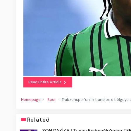
Read Entire Article
Homepage
Spor
Trabzonspor’un ilk transferi o bölgeye 
Related
SON DAKİKA | Tugay Kerimoğlu'ndan TF