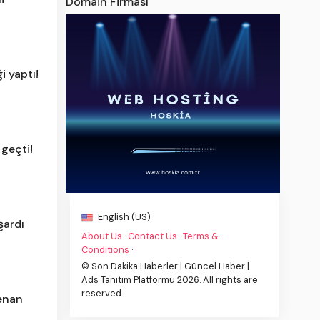
Domain Firması
i yaptı!
geçti!
English (US) ·
şardı
About Us
·
Contact Us
·
Terms &
Conditions
·
© Son Dakika Haberler | Güncel Haber |
Ads Tanıtım Platformu 2026. All rights are
reserved
Kenan