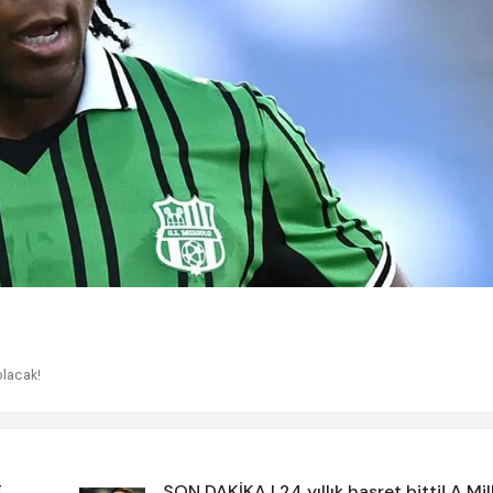
olacak!
F
SON DAKİKA | 24 yıllık hasret bitti! A Mill