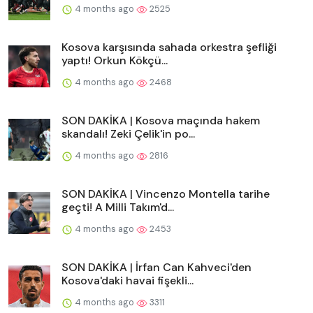
4 months ago
2525
Kosova karşısında sahada orkestra şefliği
yaptı! Orkun Kökçü...
4 months ago
2468
SON DAKİKA | Kosova maçında hakem
skandalı! Zeki Çelik'in po...
4 months ago
2816
SON DAKİKA | Vincenzo Montella tarihe
geçti! A Milli Takım'd...
4 months ago
2453
SON DAKİKA | İrfan Can Kahveci'den
Kosova'daki havai fişekli...
4 months ago
3311