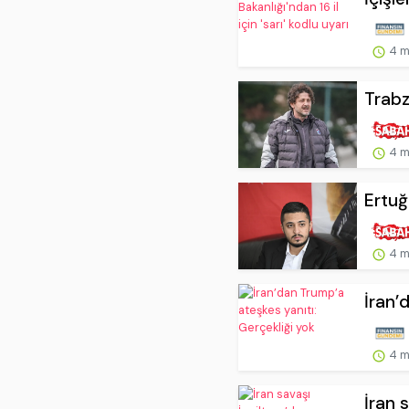
4 m
Trabz
4 m
Ertuğ
4 m
İran’
4 m
İran 