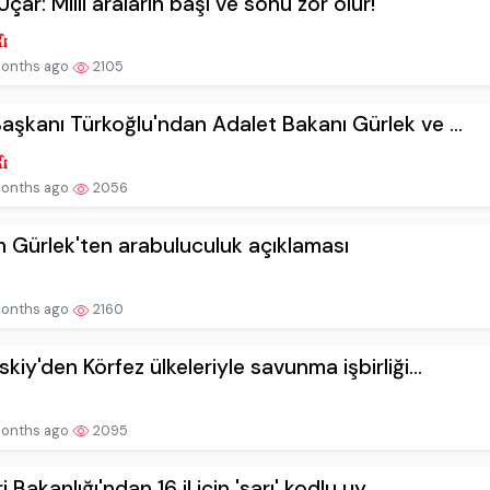
Uçar: Milli araların başı ve sonu zor olur!
onths ago
2105
aşkanı Türkoğlu'ndan Adalet Bakanı Gürlek ve ...
onths ago
2056
 Gürlek'ten arabuluculuk açıklaması
onths ago
2160
skiy'den Körfez ülkeleriyle savunma işbirliği...
onths ago
2095
ri Bakanlığı'ndan 16 il için 'sarı' kodlu uy...