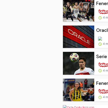
Fener
4 m
Oracl
4 m
Serie
4 m
Fener
4 m