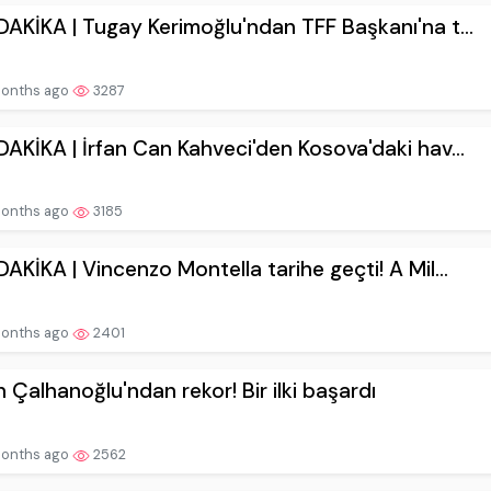
AKİKA | Tugay Kerimoğlu'ndan TFF Başkanı'na t...
onths ago
3287
AKİKA | İrfan Can Kahveci'den Kosova'daki hav...
onths ago
3185
AKİKA | Vincenzo Montella tarihe geçti! A Mil...
onths ago
2401
 Çalhanoğlu'ndan rekor! Bir ilki başardı
onths ago
2562