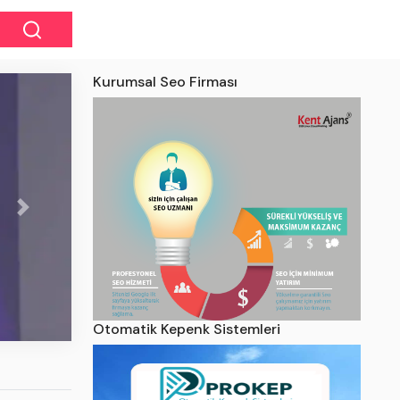
Kurumsal Seo Firması
Next
den Kosova'daki
i cevap: "Türk
r!"
Otomatik Kepenk Sistemleri