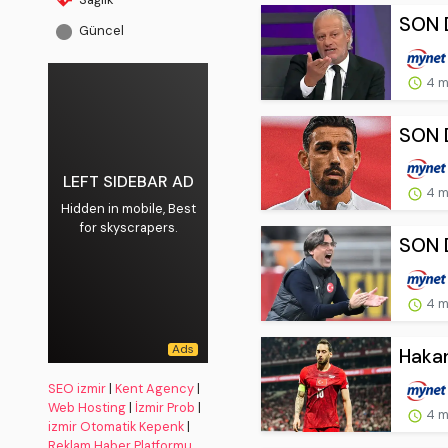
SON D
Güncel
4 m
SON D
LEFT SIDEBAR AD
4 m
Hidden in mobile, Best
for skyscrapers.
SON D
4 m
Hakan
SEO izmir
|
Kent Agency
|
Web Hosting
|
İzmir Prob
|
4 m
izmir Otomatik Kepenk
|
Reklam Haber Platformu