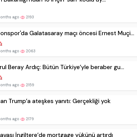
onths ago
2193
onspor'da Galatasaray maçı öncesi Ernest Muçi...
onths ago
2063
rul Beray Ardıç: Bütün Türkiye’yle beraber gu...
onths ago
2159
dan Trump’a ateşkes yanıtı: Gerçekliği yok
onths ago
2179
savaşı İngiltere’de mortgage yükünü artırdı