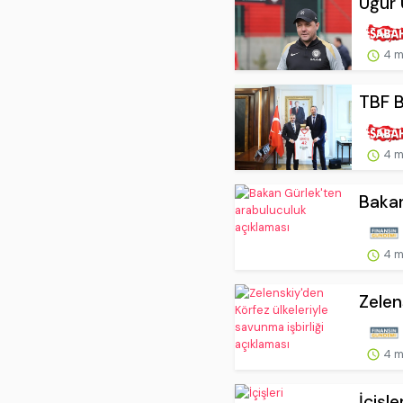
Uğur 
4 m
TBF B
4 m
Bakan
4 m
Zelen
4 m
İçişle