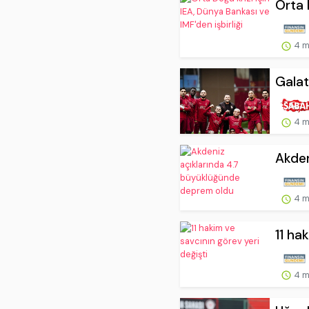
Orta 
4 m
Galat
4 m
Akden
4 m
11 ha
4 m