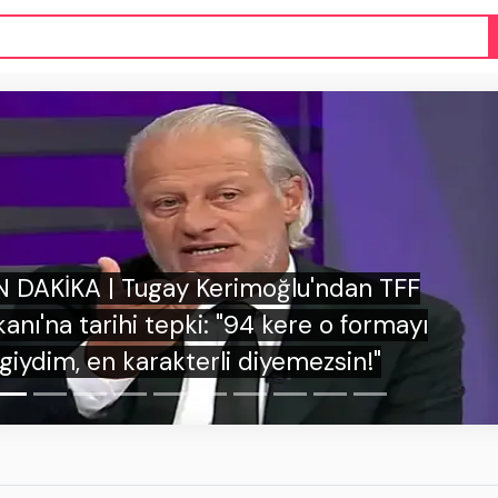
SON DAKİKA | İrfan Can Kahveci'
havai fişekli saldırıya tokat gib
milletini tanıyamadıla