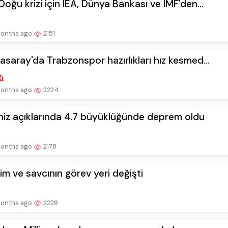
Doğu krizi için IEA, Dünya Bankası ve IMF'den...
onths ago
2151
asaray'da Trabzonspor hazırlıkları hız kesmed...
onths ago
2224
iz açıklarında 4.7 büyüklüğünde deprem oldu
onths ago
2178
kim ve savcının görev yeri değişti
onths ago
2228