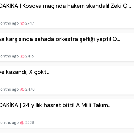
AKİKA | Kosova maçında hakem skandalı! Zeki Ç...
onths ago
2747
a karşısında sahada orkestra şefliği yaptı! O...
onths ago
2415
ye kazandı, X çöktü
onths ago
2476
KİKA | 24 yıllık hasret bitti! A Milli Takım...
onths ago
2338