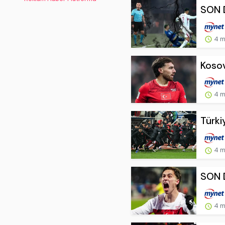
SON D
4 m
Kosov
4 m
Türki
4 m
SON DA
4 m