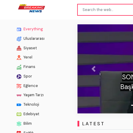
Everything
Uluslararası
Siyaset
Yerel
Finans
Previous
 | Tugay Kerimoğlu'ndan TFF
Spor
arihi tepki: "94 kere o formayı
Eğlence
en karakterli diyemezsin!"
Yaşam Tarzı
Teknoloji
Edebiyat
LATEST
Bilim
Sağlık