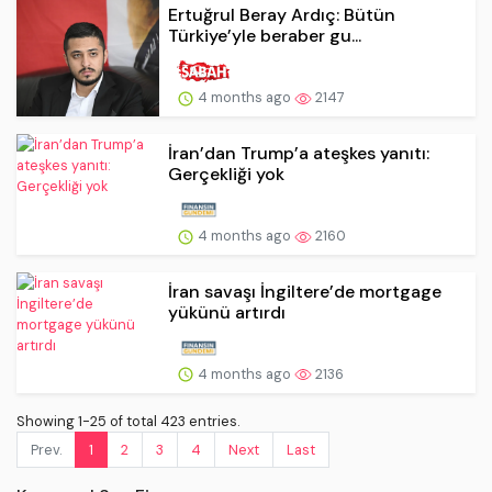
Ertuğrul Beray Ardıç: Bütün
Türkiye’yle beraber gu...
4 months ago
2147
İran’dan Trump’a ateşkes yanıtı:
Gerçekliği yok
4 months ago
2160
İran savaşı İngiltere’de mortgage
yükünü artırdı
4 months ago
2136
Showing 1-25 of total 423 entries.
Prev.
1
2
3
4
Next
Last