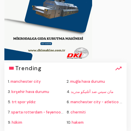
Trending
1.
manchester city
2.
muğla hava durumu
3.
kırşehir hava durumu
4.
مان سيتي ضد أتلتيكو مدريد
5.
trt spor yıldız
6.
manchester city - atletico madrid
7.
sparta rotterdam - feyenoord
8.
chermiti
9.
hâkim
10.
hakem