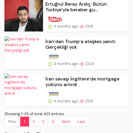
Ertuğrul Beray Ardıç: Bütün
Türkiye’yle beraber gu...
4 months ago
2198
İran’dan Trump’a ateşkes yanıtı:
Gerçekliği yok
4 months ago
2224
İran savaşı İngiltere’de mortgage
yükünü artırdı
4 months ago
2195
Showing 1-25 of total 423 entries.
Prev.
1
2
3
4
Next
Last