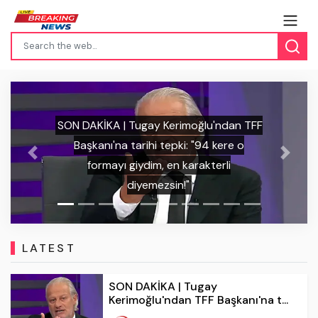
SON DAKİKA | İrfan Can Kahveci'den
Previous
Next
Kosova'daki havai fişekli saldırıya tokat
gibi cevap: "Türk milletini tanıyamadılar!"
LATEST
SON DAKİKA | Tugay
Kerimoğlu'ndan TFF Başkanı'na t...