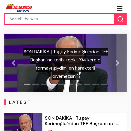
SON DAKİKA | İrfan Can Kahveci'den
Previous
Next
Kosova'daki havai fişekli saldırıya tokat
gibi cevap: "Türk milletini tanıyamadılar!"
LATEST
SON DAKİKA | Tugay
Kerimoğlu'ndan TFF Başkanı'na t...