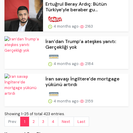
Ertuğrul Beray Ardıç: Bütün
Türkiye’yle beraber gu...
4 months ago
2163
İran’dan Trump’a ateşkes yanıtı:
Gerçekliği yok
4 months ago
2184
İran savaşı İngiltere’de mortgage
yükünü artırdı
4 months ago
2159
Showing 1-25 of total 423 entries.
Prev.
1
2
3
4
Next
Last