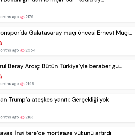
onths ago
2179
onspor'da Galatasaray maçı öncesi Ernest Muçi...
onths ago
2054
rul Beray Ardıç: Bütün Türkiye’yle beraber gu...
onths ago
2148
dan Trump’a ateşkes yanıtı: Gerçekliği yok
onths ago
2163
savaşı İngiltere’de mortgage yükünü artırdı