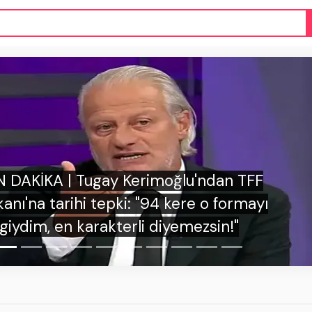
 DAKİKA | İrfan Can Kahveci'den Kosova'dak
avai fişekli saldırıya tokat gibi cevap: "Türk
milletini tanıyamadılar!"