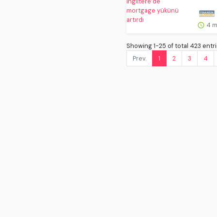
4 m
Showing 1-25 of total 423 entri
Prev.
1
2
3
4