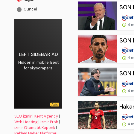
SON D
Güncel
4 m
SON D
LEFT SIDEBAR AD
4 m
Hidden in mobile, Best
for skyscrapers.
SON D
4 m
Hakan
SEO izmir
|
Kent Agency
|
Web Hosting
|
İzmir Prob
|
4 m
izmir Otomatik Kepenk
|
Reklam Haber Platformu