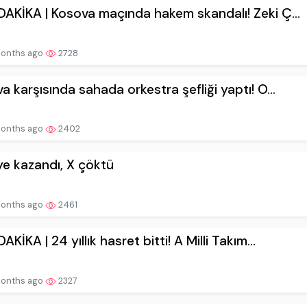
AKİKA | Kosova maçında hakem skandalı! Zeki Ç...
onths ago
2728
a karşısında sahada orkestra şefliği yaptı! O...
onths ago
2402
ye kazandı, X çöktü
onths ago
2461
KİKA | 24 yıllık hasret bitti! A Milli Takım...
onths ago
2327