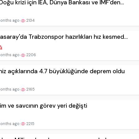
Doğu krizi için IEA, Dünya Bankası ve IMF'den...
onths ago
2134
asaray'da Trabzonspor hazırlıkları hız kesmed...
onths ago
2206
iz açıklarında 4.7 büyüklüğünde deprem oldu
onths ago
2165
kim ve savcının görev yeri değişti
onths ago
2215