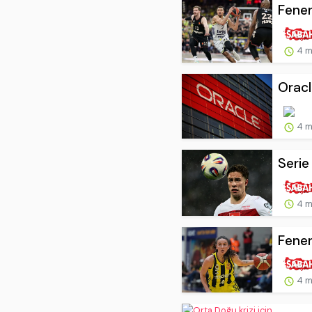
Fener
4 m
Oracl
4 m
Serie
4 m
Fener
4 m