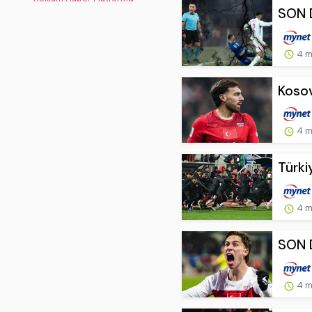
SON D
4 m
Kosov
4 m
Türki
4 m
SON DA
4 m