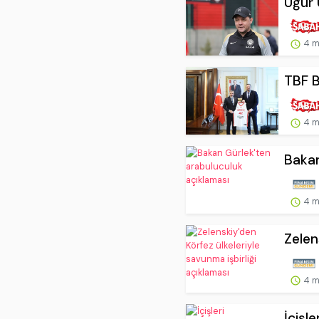
Uğur 
4 m
TBF B
4 m
Bakan
4 m
Zelen
4 m
İçişle