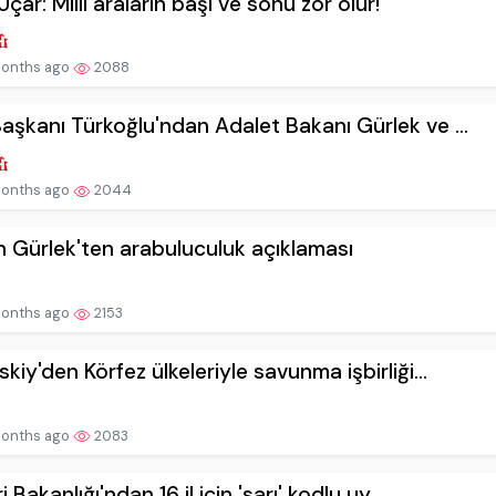
Uçar: Milli araların başı ve sonu zor olur!
onths ago
2088
aşkanı Türkoğlu'ndan Adalet Bakanı Gürlek ve ...
onths ago
2044
 Gürlek'ten arabuluculuk açıklaması
onths ago
2153
skiy'den Körfez ülkeleriyle savunma işbirliği...
onths ago
2083
ri Bakanlığı'ndan 16 il için 'sarı' kodlu uy...