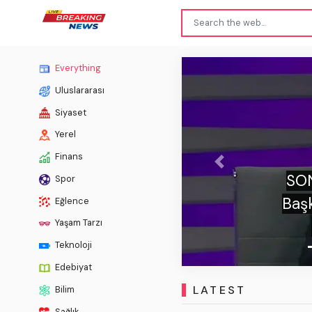
Everything
Uluslararası
Siyaset
Yerel
Finans
Previous
moğlu'ndan TFF
SON
Spor
4 kere o formayı
h
Eğlence
diyemezsin!"
Yaşam Tarzı
Teknoloji
Edebiyat
LATEST
Bilim
Sağlık