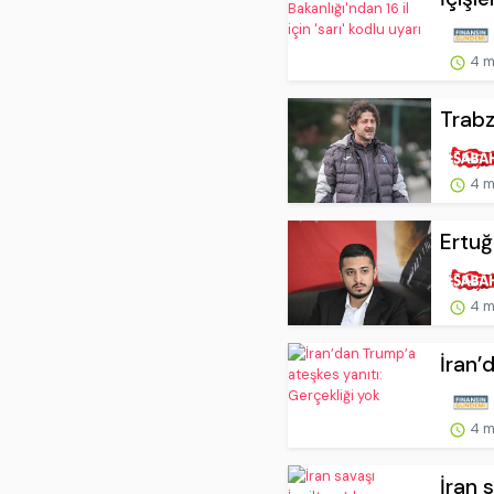
4 m
Trabz
4 m
Ertuğ
4 m
İran’
4 m
İran 