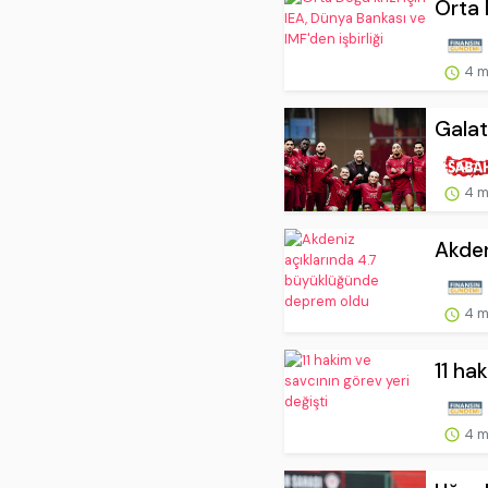
Orta 
4 m
Galat
4 m
Akden
4 m
11 ha
4 m