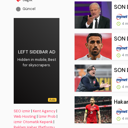
SON D
Güncel
4 m
SON D
LEFT SIDEBAR AD
4 m
Hidden in mobile, Best
for skyscrapers.
SON D
4 m
Hakan
SEO izmir
|
Kent Agency
|
Web Hosting
|
İzmir Prob
|
4 m
izmir Otomatik Kepenk
|
Reklam Haber Platformu