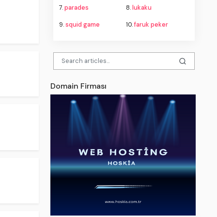
7.
parades
8.
lukaku
9.
squid game
10.
faruk peker
Domain Firması