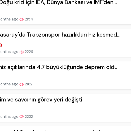
Doğu krizi için IEA, Dünya Bankası ve IMF'den...
onths ago
2154
asaray'da Trabzonspor hazırlıkları hız kesmed...
onths ago
2229
iz açıklarında 4.7 büyüklüğünde deprem oldu
onths ago
2182
kim ve savcının görev yeri değişti
onths ago
2232