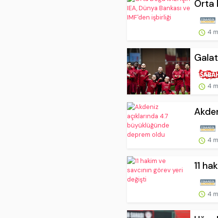
Orta 
4 m
Galat
4 m
Akden
4 m
11 ha
4 m