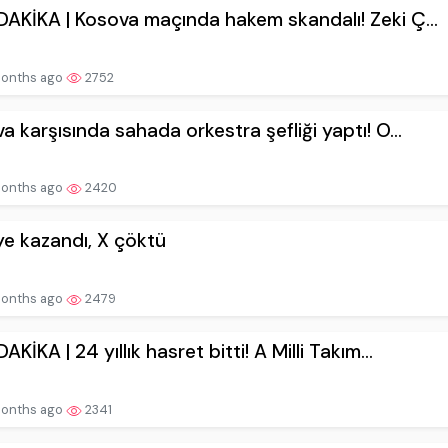
AKİKA | Kosova maçında hakem skandalı! Zeki Ç...
onths ago
2752
a karşısında sahada orkestra şefliği yaptı! O...
onths ago
2420
ye kazandı, X çöktü
onths ago
2479
KİKA | 24 yıllık hasret bitti! A Milli Takım...
onths ago
2341