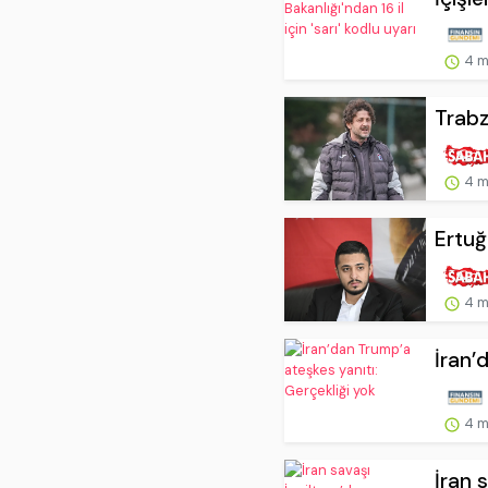
4 m
Trabz
4 m
Ertuğ
4 m
İran’
4 m
İran 