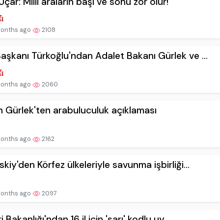
Uçar: Milli araların başı ve sonu zor olur!
onths ago
2108
aşkanı Türkoğlu'ndan Adalet Bakanı Gürlek ve ...
onths ago
2060
 Gürlek'ten arabuluculuk açıklaması
onths ago
2162
skiy'den Körfez ülkeleriyle savunma işbirliği...
onths ago
2097
ri Bakanlığı'ndan 16 il için 'sarı' kodlu uy...