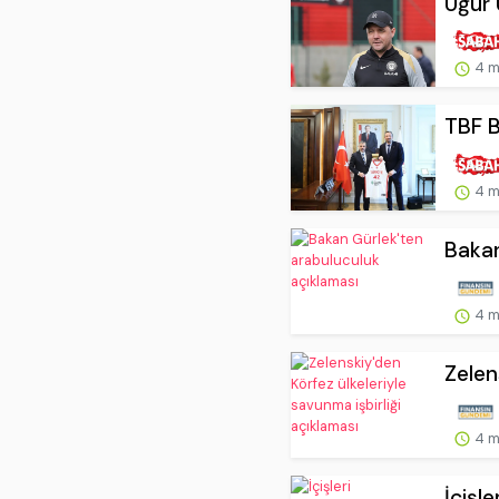
Uğur 
4 m
TBF B
4 m
Bakan
4 m
Zelen
4 m
İçişle