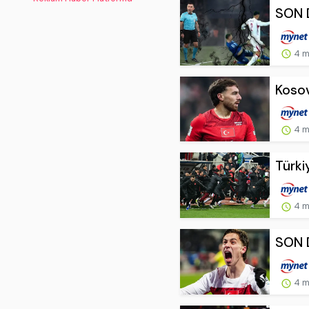
SON D
4 m
Kosov
4 m
Türki
4 m
SON DA
4 m