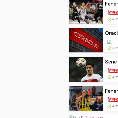
Fener
4 m
Oracl
4 m
Serie
4 m
Fener
4 m