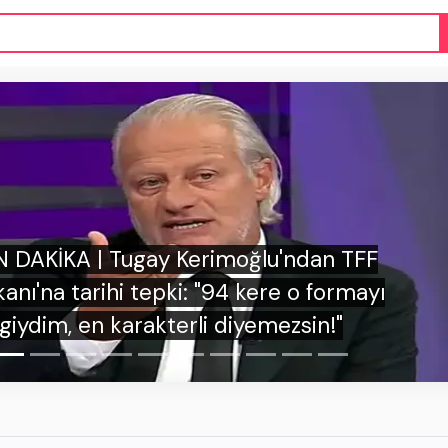
ON DAKİKA | İrfan Can Kahveci'den Kosova'd
havai fişekli saldırıya tokat gibi cevap: "Türk
milletini tanıyamadılar!"