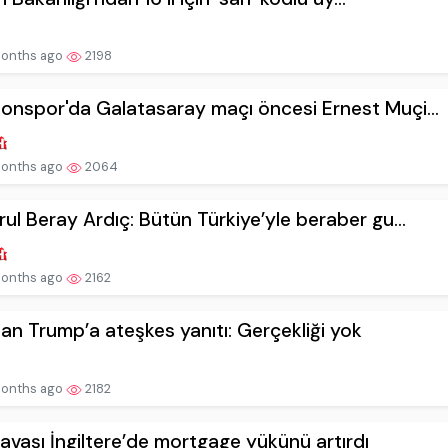
onths ago
2198
onspor'da Galatasaray maçı öncesi Ernest Muçi...
onths ago
2064
rul Beray Ardıç: Bütün Türkiye’yle beraber gu...
onths ago
2162
dan Trump’a ateşkes yanıtı: Gerçekliği yok
onths ago
2182
savaşı İngiltere’de mortgage yükünü artırdı