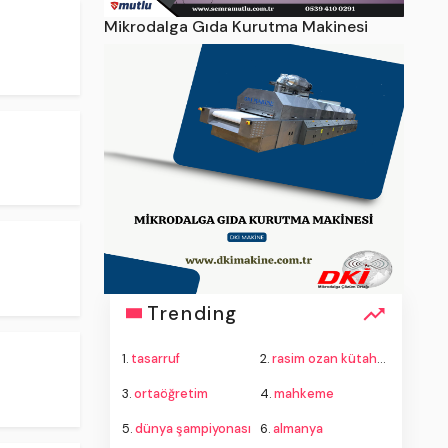
Mikrodalga Gıda Kurutma Makinesi
Trending
1.
tasarruf
2.
rasim ozan kütahyalı
3.
ortaöğretim
4.
mahkeme
5.
dünya şampiyonası
6.
almanya