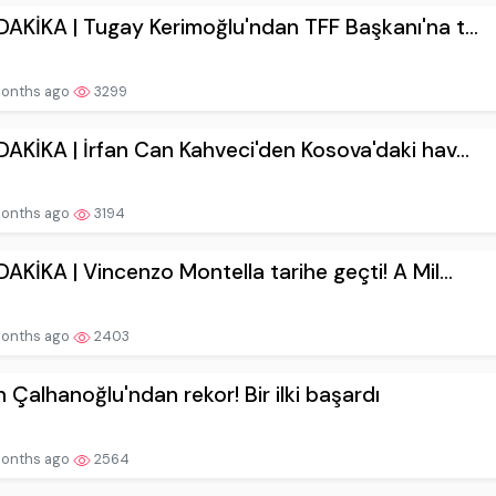
AKİKA | Tugay Kerimoğlu'ndan TFF Başkanı'na t...
onths ago
3299
AKİKA | İrfan Can Kahveci'den Kosova'daki hav...
onths ago
3194
AKİKA | Vincenzo Montella tarihe geçti! A Mil...
onths ago
2403
 Çalhanoğlu'ndan rekor! Bir ilki başardı
onths ago
2564