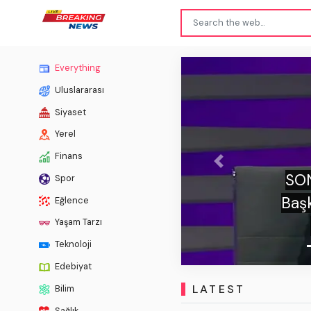
Everything
Uluslararası
Siyaset
Yerel
Finans
Previous
imoğlu'ndan TFF
S
Spor
"94 kere o formayı
Eğlence
 diyemezsin!"
Yaşam Tarzı
Teknoloji
Edebiyat
LATEST
Bilim
Sağlık