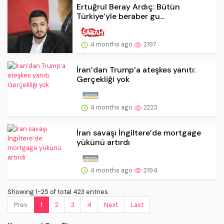
Ertuğrul Beray Ardıç: Bütün
Türkiye’yle beraber gu...
4 months ago
2197
İran’dan Trump’a ateşkes yanıtı:
Gerçekliği yok
4 months ago
2223
İran savaşı İngiltere’de mortgage
yükünü artırdı
4 months ago
2194
Showing 1-25 of total 423 entries.
Prev.
1
2
3
4
Next
Last