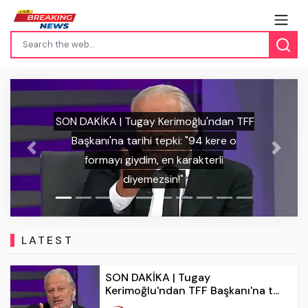
SON DAKİKA | İrfan Can Kahveci'den
Previous
Next
Kosova'daki havai fişekli saldırıya tokat
gibi cevap: "Türk milletini tanıyamadılar!"
LATEST
SON DAKİKA | Tugay
Kerimoğlu'ndan TFF Başkanı'na t...