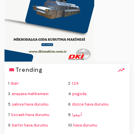
Trending
1.
iban
2.
t24
3.
anayasa mahkemesi
4.
pogoda
5.
yalova hava durumu
6.
düzce hava durumu
7.
kocaeli hava durumu
8.
آبوهوا
9.
bartın hava durumu
10.
hava durumu