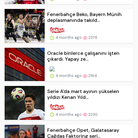
Fenerbahçe Beko, Bayern Münih
deplasmanında takıld...
4 months ago
2378
Oracle binlerce çalışanını işten
çıkardı. Yapay ze...
4 months ago
2164
Serie A'da mart ayının yükselen
yıldızı Kenan Yıld...
4 months ago
2230
Fenerbahçe Opet, Galatasaray
Çağdaş Faktoring seri...