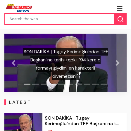
an TFF
re o
SON DAKİKA | İrfan Can Kahveci'de
Previous
Next
i
Kosova'daki havai fişekli saldırıya tok
gibi cevap: "Türk milletini tanıyamadılar
LATEST
SON DAKİKA | Tugay
Kerimoğlu'ndan TFF Başkanı'na t...