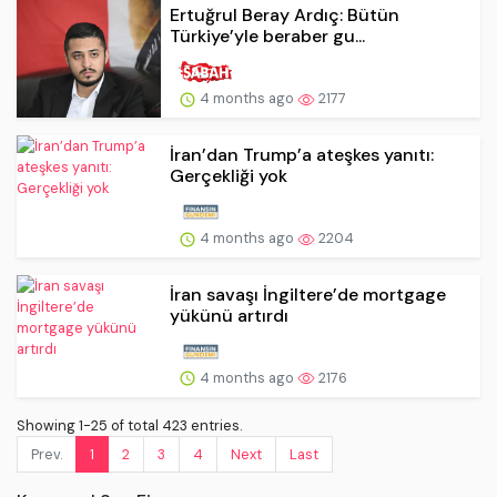
Ertuğrul Beray Ardıç: Bütün
Türkiye’yle beraber gu...
4 months ago
2177
İran’dan Trump’a ateşkes yanıtı:
Gerçekliği yok
4 months ago
2204
İran savaşı İngiltere’de mortgage
yükünü artırdı
4 months ago
2176
Showing 1-25 of total 423 entries.
Prev.
1
2
3
4
Next
Last