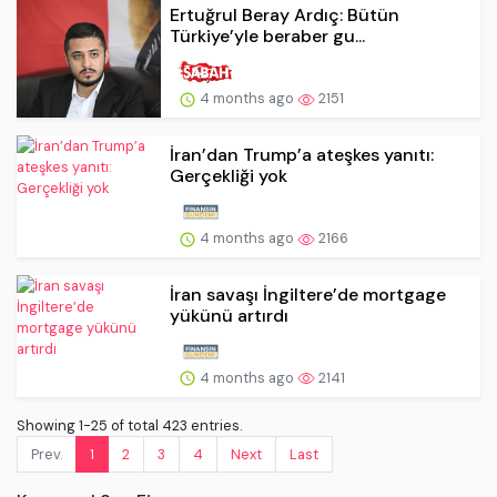
Ertuğrul Beray Ardıç: Bütün
Türkiye’yle beraber gu...
4 months ago
2151
İran’dan Trump’a ateşkes yanıtı:
Gerçekliği yok
4 months ago
2166
İran savaşı İngiltere’de mortgage
yükünü artırdı
4 months ago
2141
Showing 1-25 of total 423 entries.
Prev.
1
2
3
4
Next
Last