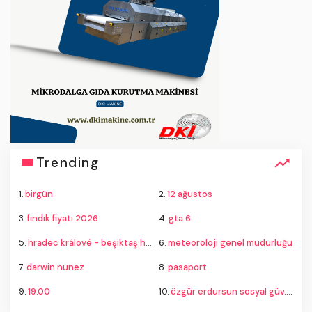
Trending
1.
birgün
2.
12 ağustos
3.
fındık fiyatı 2026
4.
gta 6
5.
hradec králové - beşiktaş hangi kanalda
6.
meteoroloji genel müdürlüğü
7.
darwin nunez
8.
pasaport
9.
19.00
10.
özgür erdursun sosyal güv. uzm.