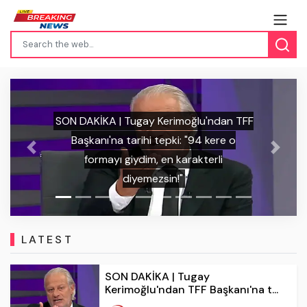
SON DAKİKA | İrfan Can Kahveci'den
Previous
Next
Kosova'daki havai fişekli saldırıya tokat
gibi cevap: "Türk milletini tanıyamadılar!"
LATEST
SON DAKİKA | Tugay
Kerimoğlu'ndan TFF Başkanı'na t...